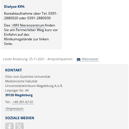
Dialyse KfH:
Kontaktaufnahme über Tel. 0391-
2880920 oder 0391-2880930
Das
KfH Nierenzentrum
finden
Sie am Fermerleber Weg kurz vor
Einfahrt auf das
Klinikumsgelände zur linken
Seite.
Letzte Änderung: 25.11.2021 - Ansprechpartner:
Webmaster
Sie können eine Nachricht versenden an:
Webmaster
KONTAKT
Ihre E-Mailadresse:
Otto-von-Guericke-Universität
Medizinische Fakultät
Universitätsklinikum Magdeburg A.ö.R.
Ihr Anliegen:
Leipziger Str. 44
39120 Magdeburg
Tel.:
+49-391-67-01
Impressum
SOZIALE MEDIEN