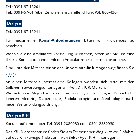
Tel.: 0391-67-13261
Tel.: 0391-67-01 (über Zentrale, anschließend Funk PSE 800-430)
Dialyse
Tel.: 0391-67-13241
Für hausinterne
Konsil-Anforderungen
bitten wir
Folgendes
zu
beachten.
Wenn Sie eine ambulante Vorstellung wünschen, bitten wir Sie um eine
direkte Kontaktaufnahme mit den
Ambulanzen
zur Terminabsprache.
Eine Liste der Mitarbeiter an der Universitätsklinik Magdeburg finden Sie
hier
.
An einer Mitarbeit interessierte Kollegen wenden sich bitte mit den
üblichen Bewerbungsunterlagen an Prof. Dr. P. R. Mertens.
Wir bieten die Möglichkeit zum Erwerb der Qualifizierung im Bereich der
Inneren Medizin, Diabetologie, Endokrinologie und Nephrologie nach
neuer Weiterbildungsordnung.
Dialyse KfH
Kontaktaufnahme über Tel. 0391-2880930 oder 0391-2880930
Das KfH Nierenzentrum finden Sie am Fermerleber Weg kurz vor Einfahrt
auf das Klinikumsgelände zur linken Seite (Flyer KfH hinterlegen).