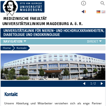
MEDIZINISCHE FAKULTÄT
UNIVERSITÄTSKLINIKUM MAGDEBURG A. ö. R.
UNIVERSITÄTSKLINIK FÜR NIEREN- UND HOCHDRUCKKRANKHEITEN,
DIABETOLOGIE UND ENDOKRINOLOGIE
KLINIK
Home
Kontakt
FORSCHUNG
LEHRE
FORTBILDUNGEN
KARRIERE
LINKS
KONTAKT
1 / 2
AKTUELLES
Kontakt
Unsere Abteilung und Mitarbeiter verstehen sich als enge Partner