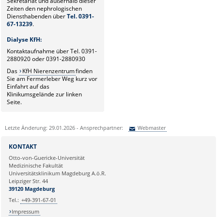
Sekretariat und außerhalb dieser
Zeiten den nephrologischen
Diensthabenden über
Tel. 0391-
67-13239
.
Dialyse KfH:
Kontaktaufnahme über Tel. 0391-
2880920 oder 0391-2880930
Das
KfH Nierenzentrum
finden
Sie am Fermerleber Weg kurz vor
Einfahrt auf das
Klinikumsgelände zur linken
Seite.
Letzte Änderung: 29.01.2026 - Ansprechpartner:
Webmaster
Sie können eine Nachricht versenden an:
Webmaster
KONTAKT
Ihre E-Mailadresse:
Otto-von-Guericke-Universität
Medizinische Fakultät
Universitätsklinikum Magdeburg A.ö.R.
Ihr Anliegen:
Leipziger Str. 44
39120 Magdeburg
Tel.:
+49-391-67-01
Impressum