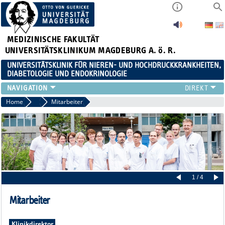
MEDIZINISCHE FAKULTÄT
UNIVERSITÄTSKLINIKUM MAGDEBURG A. ö. R.
UNIVERSITÄTSKLINIK FÜR NIEREN- UND HOCHDRUCKKRANKHEITEN,
DIABETOLOGIE UND ENDOKRINOLOGIE
KLINIK
Home
Team
Mitarbeiter
FORSCHUNG
LEHRE
FORTBILDUNGEN
KARRIERE
LINKS
KONTAKT
1 / 4
AKTUELLES
Mitarbeiter
Klinikdirektor