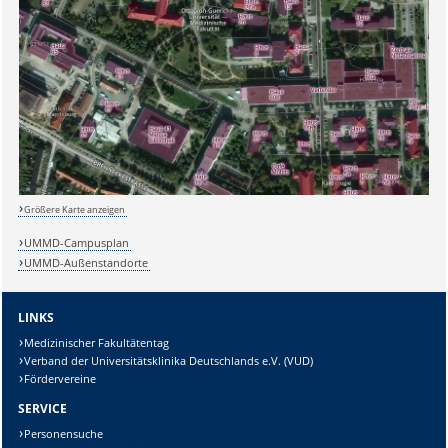
Sicherheitsabfrage:
Lösung:
Größere Karte anzeigen
UMMD-Campusplan
UMMD-Außenstandorte
LINKS
Medizinischer Fakultätentag
Verband der Universitätsklinika Deutschlands e.V. (VUD)
Fördervereine
SERVICE
Personensuche