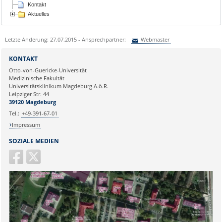
Kontakt
Aktuelles
Letzte Änderung: 27.07.2015 - Ansprechpartner:
Webmaster
Sie können eine Nachricht versenden an:
Webmaster
KONTAKT
Ihre E-Mailadresse:
Otto-von-Guericke-Universität
Medizinische Fakultät
Universitätsklinikum Magdeburg A.ö.R.
Ihr Anliegen:
Leipziger Str. 44
39120 Magdeburg
Tel.:
+49-391-67-01
Impressum
SOZIALE MEDIEN