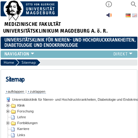
MEDIZINISCHE FAKULTÄT
UNIVERSITÄTSKLINIKUM MAGDEBURG A. ö. R.
UNIVERSITÄTSKLINIK FÜR NIEREN- UND HOCHDRUCKKRANKHEITEN,
DIABETOLOGIE UND ENDOKRINOLOGIE
KLINIK
Home
Sitemap
FORSCHUNG
LEHRE
Sitemap
FORTBILDUNGEN
aufklappen
|
zuklappen
KARRIERE
Universitätsklinik für Nieren- und Hochdruckkrankheiten, Diabetologie und Endokrino
LINKS
Klinik
KONTAKT
Forschung
AKTUELLES
Lehre
Fortbildungen
Karriere
Links