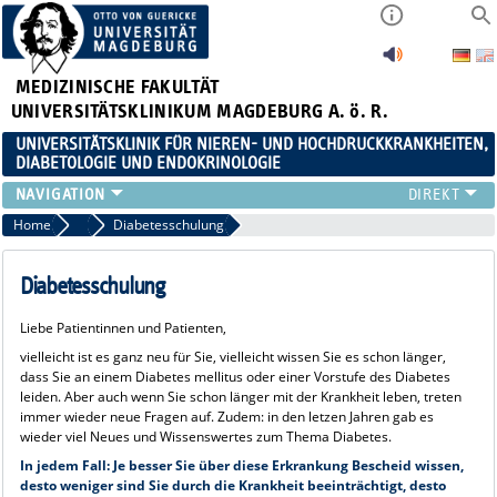
MEDIZINISCHE FAKULTÄT
UNIVERSITÄTSKLINIKUM MAGDEBURG A. ö. R.
UNIVERSITÄTSKLINIK FÜR NIEREN- UND HOCHDRUCKKRANKHEITEN,
DIABETOLOGIE UND ENDOKRINOLOGIE
KLINIK
Home
Klinik
Diabetesschulung
FORSCHUNG
LEHRE
Diabetesschulung
FORTBILDUNGEN
Liebe Patientinnen und Patienten,
KARRIERE
vielleicht ist es ganz neu für Sie, vielleicht wissen Sie es schon länger,
LINKS
dass Sie an einem Diabetes mellitus oder einer Vorstufe des Diabetes
KONTAKT
leiden. Aber auch wenn Sie schon länger mit der Krankheit leben, treten
immer wieder neue Fragen auf. Zudem: in den letzen Jahren gab es
AKTUELLES
wieder viel Neues und Wissenswertes zum Thema Diabetes.
In jedem Fall: Je besser Sie über diese Erkrankung Bescheid wissen,
desto weniger sind Sie durch die Krankheit beeinträchtigt, desto