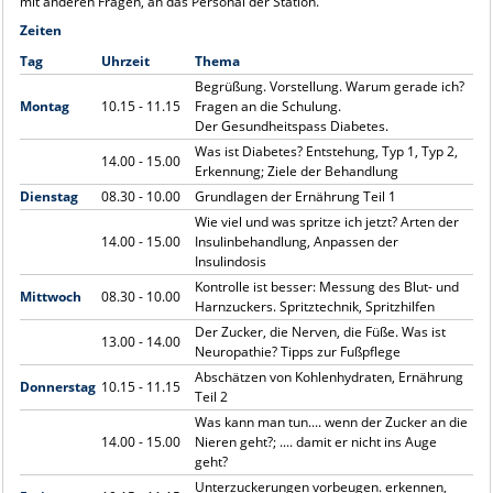
mit anderen Fragen, an das Personal der Station.
Zeiten
Tag
Uhrzeit
Thema
Begrüßung. Vorstellung. Warum gerade ich?
Montag
10.15 - 11.15
Fragen an die Schulung.
Der Gesundheitspass Diabetes.
Was ist Diabetes? Entstehung, Typ 1, Typ 2,
14.00 - 15.00
Erkennung; Ziele der Behandlung
Dienstag
08.30 - 10.00
Grundlagen der Ernährung Teil 1
Wie viel und was spritze ich jetzt? Arten der
14.00 - 15.00
Insulinbehandlung, Anpassen der
Insulindosis
Kontrolle ist besser: Messung des Blut- und
Mittwoch
08.30 - 10.00
Harnzuckers. Spritztechnik, Spritzhilfen
Der Zucker, die Nerven, die Füße. Was ist
13.00 - 14.00
Neuropathie? Tipps zur Fußpflege
Abschätzen von Kohlenhydraten, Ernährung
Donnerstag
10.15 - 11.15
Teil 2
Was kann man tun.... wenn der Zucker an die
14.00 - 15.00
Nieren geht?; .... damit er nicht ins Auge
geht?
Unterzuckerungen vorbeugen. erkennen,