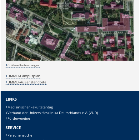
Größere Karte anzeigen
UMMD-Campusplan
UMMD-Außenstandorte
LINKS
Medizinischer Fakultätentag
Verband der Universitätsklinika Deutschlands e.V. (VUD)
Fördervereine
SERVICE
Personensuche
Sicherheitsabfrage: