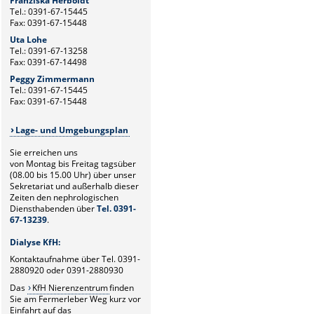
Franziska Herboldt
Tel.: 0391-67-15445
Fax: 0391-67-15448
Uta Lohe
Tel.: 0391-67-13258
Fax: 0391-67-14498
Peggy Zimmermann
Tel.: 0391-67-15445
Fax: 0391-67-15448
Lage- und Umgebungsplan
Sie erreichen uns
von Montag bis Freitag tagsüber
(08.00 bis 15.00 Uhr) über unser
Sekretariat und außerhalb dieser
Zeiten den nephrologischen
Diensthabenden über
Tel. 0391-
67-13239
.
Dialyse KfH:
Kontaktaufnahme über Tel. 0391-
2880920 oder 0391-2880930
Das
KfH Nierenzentrum
finden
Sie am Fermerleber Weg kurz vor
Einfahrt auf das