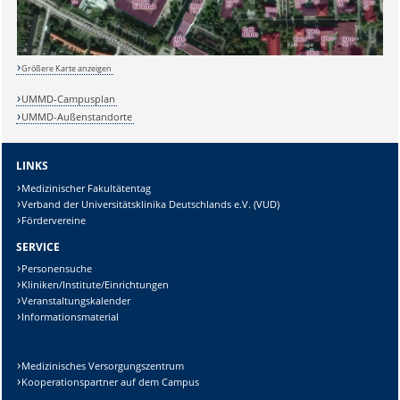
Größere Karte anzeigen
Sicherheitsabfrage:
UMMD-Campusplan
UMMD-Außenstandorte
LINKS
Medizinischer Fakultätentag
Lösung:
Verband der Universitätsklinika Deutschlands e.V. (VUD)
Fördervereine
SERVICE
Personensuche
Kliniken/Institute/Einrichtungen
Veranstaltungskalender
Informationsmaterial
Medizinisches Versorgungszentrum
Kooperationspartner auf dem Campus