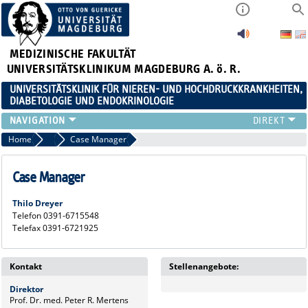
MEDIZINISCHE FAKULTÄT
UNIVERSITÄTSKLINIKUM MAGDEBURG A. ö. R.
UNIVERSITÄTSKLINIK FÜR NIEREN- UND HOCHDRUCKKRANKHEITEN,
DIABETOLOGIE UND ENDOKRINOLOGIE
KLINIK
Home
Klinik
Case Manager
FORSCHUNG
LEHRE
Case Manager
FORTBILDUNGEN
Thilo Dreyer
KARRIERE
Telefon 0391-6715548
LINKS
Telefax 0391-6721925
KONTAKT
AKTUELLES
Kontakt
Stellenangebote:
Direktor
Prof. Dr. med. Peter R. Mertens