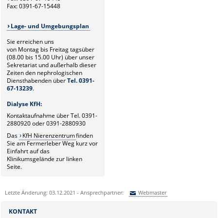
Fax: 0391-67-15448
Lage- und Umgebungsplan
Sie erreichen uns
von Montag bis Freitag tagsüber
(08.00 bis 15.00 Uhr) über unser
Sekretariat und außerhalb dieser
Zeiten den nephrologischen
Diensthabenden über
Tel. 0391-
67-13239
.
Dialyse KfH:
Kontaktaufnahme über Tel. 0391-
2880920 oder 0391-2880930
Das
KfH Nierenzentrum
finden
Sie am Fermerleber Weg kurz vor
Einfahrt auf das
Klinikumsgelände zur linken
Seite.
Letzte Änderung: 03.12.2021 - Ansprechpartner:
Webmaster
Sie können eine Nachricht versenden an:
Webmaster
KONTAKT