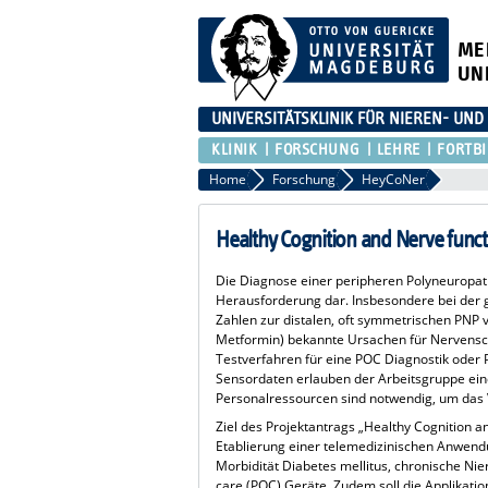
ME
UN
UNIVERSITÄTSKLINIK FÜR NIEREN- UN
KLINIK
FORSCHUNG
LEHRE
FORTB
Home
Forschung
HeyCoNer
Healthy Cognition and Nerve func
Die Diagnose einer peripheren Polyneuropat
Herausforderung dar. Insbesondere bei der 
Zahlen zur distalen, oft symmetrischen PNP
Metformin) bekannte Ursachen für Nervensch
Testverfahren für eine POC Diagnostik oder P
Sensordaten erlauben der Arbeitsgruppe ein
Personalressourcen sind notwendig, um das V
Ziel des Projektantrags „Healthy Cognition a
Etablierung einer telemedizinischen Anwend
Morbidität Diabetes mellitus, chronische Ni
care (POC) Geräte. Zudem soll die Applikat