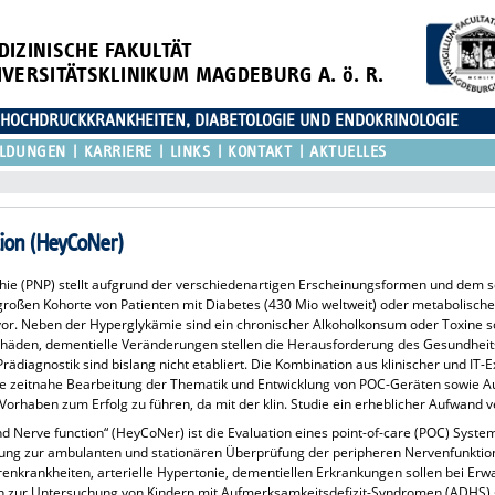
DIZINISCHE FAKULTÄT
IVERSITÄTSKLINIKUM MAGDEBURG A. ö. R.
D HOCHDRUCKKRANKHEITEN, DIABETOLOGIE UND ENDOKRINOLOGIE
ILDUNGEN
KARRIERE
LINKS
KONTAKT
AKTUELLES
tion (HeyCoNer)
hie (PNP) stellt aufgrund der verschiedenartigen Erscheinungsformen und dem s
großen Kohorte von Patienten mit Diabetes (430 Mio weltweit) oder metabolisch
 vor. Neben der Hyperglykämie sind ein chronischer Alkoholkonsum oder Toxin
äden, dementielle Veränderungen stellen die Herausforderung des Gesundheits
rädiagnostik sind bislang nicht etabliert. Die Kombination aus klinischer und IT-
e zeitnahe Bearbeitung der Thematik und Entwicklung von POC-Geräten sowie A
orhaben zum Erfolg zu führen, da mit der klin. Studie ein erheblicher Aufwand v
nd Nerve function“ (HeyCoNer) ist die Evaluation eines point-of-care (POC) Syst
ung zur ambulanten und stationären Überprüfung der peripheren Nervenfunktion
erenkrankheiten, arterielle Hypertonie, dementiellen Erkrankungen sollen bei Er
ion zur Untersuchung von Kindern mit Aufmerksamkeitsdefizit-Syndromen (ADHS)