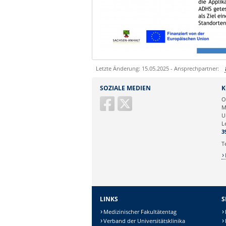
Letzte Änderung: 15.05.2025 - Ansprechpartner:
Sie können eine Nachricht versenden an:
SOZIALE MEDIEN
K
Ihre E-Mailadresse:
O
M
U
Ihr Anliegen:
L
3
T
LINKS
S
Medizinischer Fakultätentag
Verband der Universitätsklinika