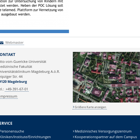
Webmaster
Webmaster
ONTAKT
tto-von-Guericke-Universität
edizinische Fakultät
niversitätsklinikum Magdeburg A.ö.R.
eipziger Str. 44
9120 Magdeburg
el.:
+49-391-67-01
Impressum
Größere Karte anzeigen
ERVICE
Personensuche
Medizinisches Versorgungszentrum
Kliniken/Institute/Einrichtungen
Kooperationspartner auf dem Campus