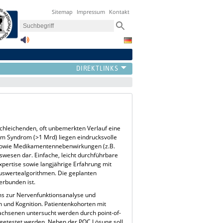
Sitemap
Impressum
Kontakt
chleichenden, oft unbemerkten Verlauf eine
em Syndrom (>1 Mrd) liegen eindrucksvolle
e sowie Medikamentennebenwirkungen (z.B.
wesen dar. Einfache, leicht durchführbare
Expertise sowie langjährige Erfahrung mit
uswertealgorithmen. Die geplanten
erbunden ist.
ems zur Nervenfunktionsanalyse und
 und Kognition. Patientenkohorten mit
wachsenen untersucht werden durch point-of-
 getestet werden. Neben der POC Lösung soll