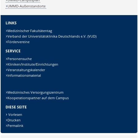
UMMD-Außenstandorte
LINKS
Medizinischer Fakultätentag
Verband der Universitätsklinika Deutschlands e.V. (VUD)
Fördervereine
SERVICE
Personensuche
Kliniken/Institute/Einrichtungen
Veranstaltungskalender
Sicherheitsabfrage:
Informationsmaterial
Medizinisches Versorgungszentrum
Kooperationspartner auf dem Campus
DIESE SEITE
Lösung:
Vorlesen
Drucken
Permalink