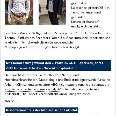
gegen das
Kälteschockprotein YB-1 in
Tumorpatienten und
gesunden
Kontrollprobanden“
erfolgreich verteidigt.
Frau Hien Minh Le-Deffge hat am 25. Februar 2021 ihre Doktorarbeit zum
Thema, „Einfluss des Rezeptors Notch-3 auf das Immunzellrepertoire und
-aktivität im lymphoretikulären Gewebe und die
Makrophagendifferenzierung“ erfolgreich verteidigt.
Dr. Florian Scurt gewinnt den 2. Platz im GC-I³-Paper des Jahres
2019 für seine Arbeit an Nierentransplantation
Dr. Scurt (Assistenzarzt in der Klinik für Nieren- und
Hochdruckkrankheiten, Diabetologie und Endokrinologie) wurde für seine
Arbeit
„Clinical outcomes after ABO-incompatible renal transplantation:
a systematic review and meta-analysis“
, die in der renommierten
Zeitschrift „The Lancet“ veröffentlicht wurde, ausgezeichnet.
Mehr...
Dissertationspreis der Medizinischen Fakultät