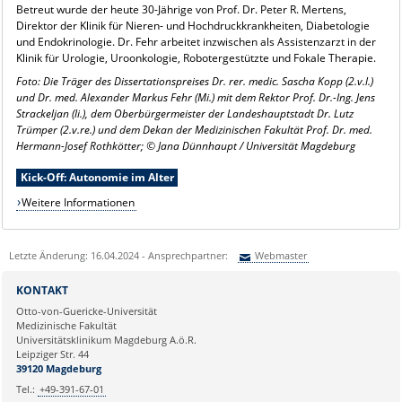
Betreut wurde der heute 30-Jährige von Prof. Dr. Peter R. Mertens,
Direktor der Klinik für Nieren- und Hochdruckkrankheiten, Diabetologie
und Endokrinologie. Dr. Fehr arbeitet inzwischen als Assistenzarzt in der
Klinik für Urologie, Uroonkologie, Robotergestützte und Fokale Therapie.
Foto: Die Träger des Dissertationspreises Dr. rer. medic. Sascha Kopp (2.v.l.)
und Dr. med. Alexander Markus Fehr (Mi.) mit dem Rektor Prof. Dr.-Ing. Jens
Strackeljan (li.), dem Oberbürgermeister der Landeshauptstadt Dr. Lutz
Trümper (2.v.re.) und dem Dekan der Medizinischen Fakultät Prof. Dr. med.
Hermann-Josef Rothkötter;
©
Jana Dünnhaupt / Universität Magdeburg
Kick-Off: Autonomie im Alter
Weitere Informationen
Letzte Änderung: 16.04.2024 - Ansprechpartner:
Webmaster
Sie können eine Nachricht versenden an:
Webmaster
KONTAKT
Ihre E-Mailadresse:
Otto-von-Guericke-Universität
Medizinische Fakultät
Universitätsklinikum Magdeburg A.ö.R.
Ihr Anliegen:
Leipziger Str. 44
39120 Magdeburg
Tel.:
+49-391-67-01