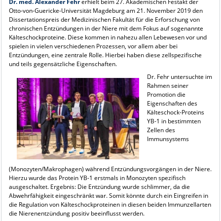
Dr. med. Alexander Fehr
erhielt beim 27. Akademischen Festakt der
Otto-von-Guericke-Universität Magdeburg am 21. November 2019 den
Dissertationspreis der Medizinischen Fakultät für die Erforschung von
chronischen Entzündungen in der Niere mit dem Fokus auf sogenannte
Kälteschockproteine. Diese kommen in nahezu allen Lebewesen vor und
spielen in vielen verschiedenen Prozessen, vor allem aber bei
Entzündungen, eine zentrale Rolle. Hierbei haben diese zellspezifische
und teils gegensätzliche Eigenschaften.
Dr. Fehr untersuchte im
Rahmen seiner
Promotion die
Eigenschaften des
Kälteschock-Proteins
YB-1 in bestimmten
Zellen des
Immunsystems
(Monozyten/Makrophagen) während Entzündungsvorgängen in der Niere.
Hierzu wurde das Protein YB-1 erstmals in Monozyten spezifisch
ausgeschaltet. Ergebnis: Die Entzündung wurde schlimmer, da die
Abwehrfähigkeit eingeschränkt war. Somit könnte durch ein Eingreifen in
die Regulation von Kälteschockproteinen in diesen beiden Immunzellarten
die Nierenentzündung positiv beeinflusst werden.