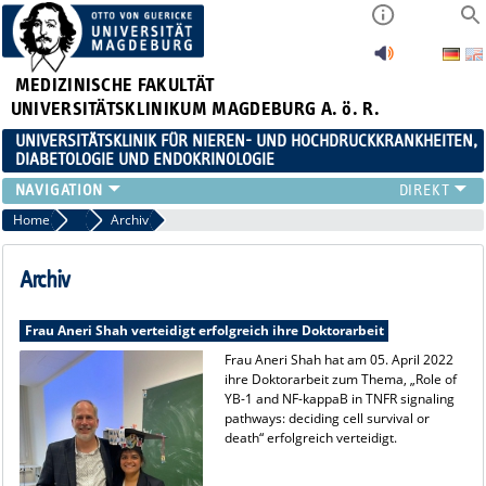
MEDIZINISCHE FAKULTÄT
UNIVERSITÄTSKLINIKUM MAGDEBURG A. ö. R.
UNIVERSITÄTSKLINIK FÜR NIEREN- UND HOCHDRUCKKRANKHEITEN,
DIABETOLOGIE UND ENDOKRINOLOGIE
KLINIK
Home
Aktuelles
Archiv
FORSCHUNG
LEHRE
Archiv
FORTBILDUNGEN
KARRIERE
Frau Aneri Shah verteidigt erfolgreich ihre Doktorarbeit
LINKS
Frau Aneri Shah hat am 05. April 2022
ihre Doktorarbeit zum Thema, „Role of
KONTAKT
YB-1 and NF-kappaB in TNFR signaling
AKTUELLES
pathways: deciding cell survival or
death“ erfolgreich verteidigt.