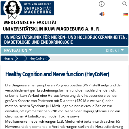
MEDIZINISCHE FAKULTÄT
UNIVERSITÄTSKLINIKUM MAGDEBURG A. ö. R.
UNIVERSITÄTSKLINIK FÜR NIEREN- UND HOCHDRUCKKRANKHEITEN,
DIABETOLOGIE UND ENDOKRINOLOGIE
KLINIK
Home
Forschung
HeyCoNer
FORSCHUNG
LEHRE
Healthy Cognition and Nerve function (HeyCoNer)
FORTBILDUNGEN
Die Diagnose einer peripheren Polyneuropathie (PNP) stellt aufgrund der
KARRIERE
verschiedenartigen Erscheinungsformen und dem schleichenden, oft
LINKS
unbemerkten Verlauf eine Herausforderung dar. Insbesondere bei der
großen Kohorte von Patienten mit Diabetes (430 Mio weltweit) oder
KONTAKT
metabolischem Syndrom (>1 Mrd) liegen eindrucksvolle Zahlen zur
AKTUELLES
distalen, oft symmetrischen PNP vor. Neben der Hyperglykämie sind ein
chronischer Alkoholkonsum oder Toxine sowie
Medikamentennebenwirkungen (z.B. Metformin) bekannte Ursachen für
Nervenschäden, dementielle Veränderungen stellen die Herausforderung