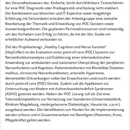
des Gesundheitswesen dar. Einfache, leicht durchführbare Testverfahren
für eine POC Diagnostik oder Prädiagnostik sind bislang nicht etabliert.
Die Kombination aus klinischer und IT-Expertise sowie langjährige
Erfahrung mit Sensordaten erlauben der Arbeitsgruppe eine zeitnahe
Bearbeitung der Thematik und Entwicklung von POC-Geräten sowie
Auswertealgorithmen. Die geplanten Personalressourcen sind notwendig,
um das Vorhaben zum Erfolg zu führen, da mit der klin. Studie ein
erheblicher Aufwand verbunden ist.
Ziel des Projektantrags „Healthy Cognition and Nerve function“
(HeyCoNer) ist die Evaluation eines point-of-care (POC) Systems zur
Nervenfunktionsanalyse und Etablierung einer telemedizinischen
Anwendung zur ambulanten und stationären Überprüfung der peripheren
Nervenfunktion und Kognition. Patientenkohorten mit Morbidität Diabetes
mellitus, chronische Nierenkrankheiten, arterielle Hypertonie,
dementiellen Erkrankungen sollen bei Erwachsenen untersucht werden
durch point-of-care (POC) Geräte. Zudem soll die Applikation zur
Untersuchung von Kindern mit Aufmerksamkeitsdefizit-Syndromen
(ADHS) getestet werden. Neben der POC Lösung soll als Ziel eine
Telemedizinplattform zur Vernetzung von Standorten (Universitätsklinik,
Klinikum Magdeburg, niedergelassene Diabetologie, Hausärzte, u.a.m.)
ausgebaut werden. Die Identifikation von Hürden für die Implementierung
werden erfasst und in Zusammenarbeit mit Beteiligten (Patienten, Ärzte,
Pflegekräfte) gelöst werden.