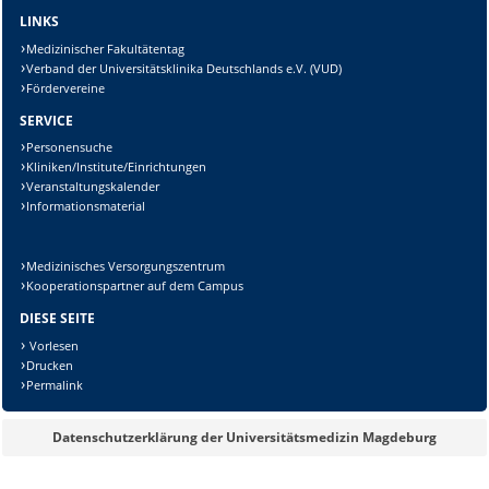
LINKS
Medizinischer Fakultätentag
Verband der Universitätsklinika Deutschlands e.V. (VUD)
Fördervereine
Sicherheitsabfrage:
SERVICE
Personensuche
Kliniken/Institute/Einrichtungen
Veranstaltungskalender
Informationsmaterial
Lösung:
Medizinisches Versorgungszentrum
Kooperationspartner auf dem Campus
DIESE SEITE
Vorlesen
Drucken
Permalink
Datenschutzerklärung der Universitätsmedizin Magdeburg