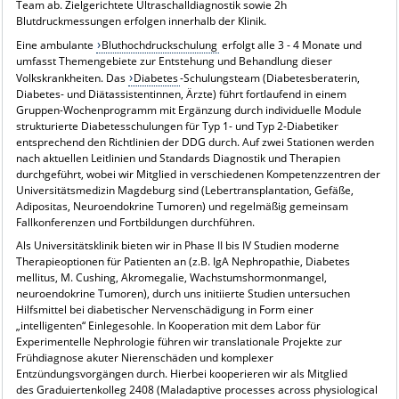
Team ab. Zielgerichtete Ultraschalldiagnostik sowie 2h
Blutdruckmessungen erfolgen innerhalb der Klinik.
Eine ambulante
Bluthochdruckschulung
erfolgt alle 3 - 4 Monate und
umfasst Themengebiete zur Entstehung und Behandlung dieser
Volkskrankheiten. Das
Diabetes
-Schulungsteam (Diabetesberaterin,
Diabetes- und Diätassistentinnen, Ärzte) führt fortlaufend in einem
Gruppen-Wochenprogramm mit Ergänzung durch individuelle Module
strukturierte Diabetesschulungen für Typ 1- und Typ 2-Diabetiker
entsprechend den Richtlinien der DDG durch. Auf zwei Stationen werden
nach aktuellen Leitlinien und Standards Diagnostik und Therapien
durchgeführt, wobei wir Mitglied in verschiedenen Kompetenzzentren der
Universitätsmedizin Magdeburg sind (Lebertransplantation, Gefäße,
Adipositas, Neuroendokrine Tumoren) und regelmäßig gemeinsam
Fallkonferenzen und Fortbildungen durchführen.
Als Universitätsklinik bieten wir in Phase II bis IV Studien moderne
Therapieoptionen für Patienten an (z.B. IgA Nephropathie, Diabetes
mellitus, M. Cushing, Akromegalie, Wachstumshormonmangel,
neuroendokrine Tumoren), durch uns initiierte Studien untersuchen
Hilfsmittel bei diabetischer Nervenschädigung in Form einer
„intelligenten“ Einlegesohle. In Kooperation mit dem Labor für
Experimentelle Nephrologie führen wir translationale Projekte zur
Frühdiagnose akuter Nierenschäden und komplexer
Entzündungsvorgängen durch. Hierbei kooperieren wir als Mitglied
des Graduiertenkolleg 2408 (Maladaptive processes across physiological