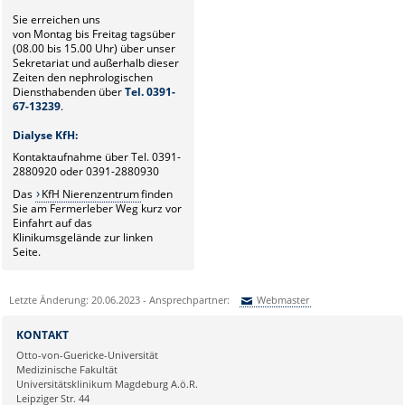
Sie erreichen uns
von Montag bis Freitag tagsüber
(08.00 bis 15.00 Uhr) über unser
Sekretariat und außerhalb dieser
Zeiten den nephrologischen
Diensthabenden über
Tel. 0391-
67-13239
.
Dialyse KfH:
Kontaktaufnahme über Tel. 0391-
2880920 oder 0391-2880930
Das
KfH Nierenzentrum
finden
Sie am Fermerleber Weg kurz vor
Einfahrt auf das
Klinikumsgelände zur linken
Seite.
Letzte Änderung: 20.06.2023 - Ansprechpartner:
Webmaster
Sie können eine Nachricht versenden an:
Webmaster
KONTAKT
Ihre E-Mailadresse:
Otto-von-Guericke-Universität
Medizinische Fakultät
Universitätsklinikum Magdeburg A.ö.R.
Ihr Anliegen:
Leipziger Str. 44