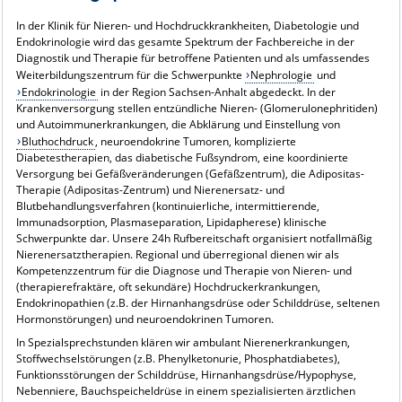
In der Klinik für Nieren- und Hochdruckkrankheiten, Diabetologie und
Endokrinologie wird das gesamte Spektrum der Fachbereiche in der
Diagnostik und Therapie für betroffene Patienten und als umfassendes
Weiterbildungszentrum für die Schwerpunkte
Nephrologie
und
Endokrinologie
in der Region Sachsen-Anhalt abgedeckt. In der
Krankenversorgung stellen entzündliche Nieren- (Glomerulonephritiden)
und Autoimmunerkrankungen, die Abklärung und Einstellung von
Bluthochdruck
, neuroendokrine Tumoren, komplizierte
Diabetestherapien, das diabetische Fußsyndrom, eine koordinierte
Versorgung bei Gefäßveränderungen (Gefäßzentrum), die Adipositas-
Therapie (Adipositas-Zentrum) und Nierenersatz- und
Blutbehandlungsverfahren (kontinuierliche, intermittierende,
Immunadsorption, Plasmaseparation, Lipidapherese) klinische
Schwerpunkte dar. Unsere 24h Rufbereitschaft organisiert notfallmäßig
Nierenersatztherapien. Regional und überregional dienen wir als
Kompetenzzentrum für die Diagnose und Therapie von Nieren- und
(therapierefraktäre, oft sekundäre) Hochdruckerkrankungen,
Endokrinopathien (z.B. der Hirnanhangsdrüse oder Schilddrüse, seltenen
Hormonstörungen) und neuroendokrinen Tumoren.
In Spezialsprechstunden klären wir ambulant Nierenerkrankungen,
Stoffwechselstörungen (z.B. Phenylketonurie, Phosphatdiabetes),
Funktionsstörungen der Schilddrüse, Hirnanhangsdrüse/Hypophyse,
Nebenniere, Bauchspeicheldrüse in einem spezialisierten ärztlichen