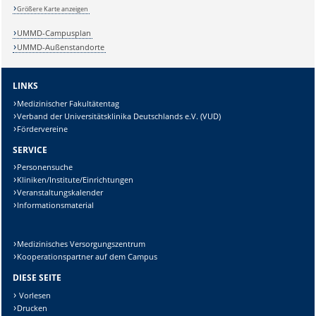
Größere Karte anzeigen
UMMD-Campusplan
UMMD-Außenstandorte
LINKS
Medizinischer Fakultätentag
Verband der Universitätsklinika Deutschlands e.V. (VUD)
Fördervereine
SERVICE
Personensuche
Kliniken/Institute/Einrichtungen
Veranstaltungskalender
Informationsmaterial
Sicherheitsabfrage:
Medizinisches Versorgungszentrum
Kooperationspartner auf dem Campus
DIESE SEITE
Lösung:
Vorlesen
Drucken