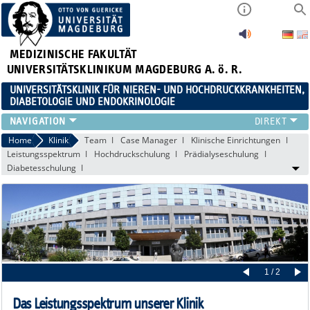
MEDIZINISCHE FAKULTÄT
UNIVERSITÄTSKLINIKUM MAGDEBURG A. ö. R.
UNIVERSITÄTSKLINIK FÜR NIEREN- UND HOCHDRUCKKRANKHEITEN,
DIABETOLOGIE UND ENDOKRINOLOGIE
KLINIK
Home
Klinik
Team
Case Manager
Klinische Einrichtungen
Leistungsspektrum
Hochdruckschulung
Prädialyseschulung
FORSCHUNG
Diabetesschulung
LEHRE
FORTBILDUNGEN
KARRIERE
LINKS
KONTAKT
AKTUELLES
1 / 2
Das Leistungsspektrum unserer Klinik