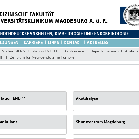
DIZINISCHE FAKULTÄT
IVERSITÄTSKLINIKUM MAGDEBURG A. ö. R.
D HOCHDRUCKKRANKHEITEN, DIABETOLOGIE UND ENDOKRINOLOGIE
ILDUNGEN
KARRIERE
LINKS
KONTAKT
AKTUELLES
Station NEP 9
Station END 11
Akutdialyse
Hypertonieteam
Ambula
fH
Zentrum für Neuroendokrine Tumore
Station END 11
Akutdialyse
Ambulanz
Shuntzentrum Magdeburg