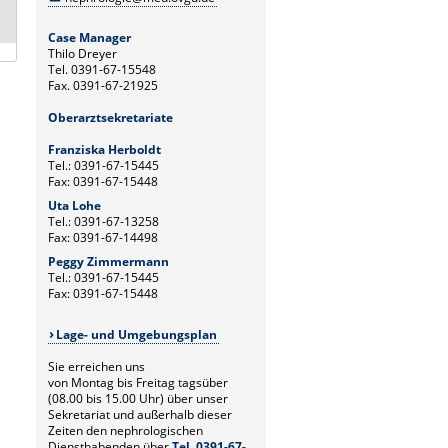
Case Manager
Thilo Dreyer
Tel. 0391-67-15548
Fax. 0391-67-21925
Oberarztsekretariate
Franziska Herboldt
Tel.: 0391-67-15445
Fax: 0391-67-15448
Uta Lohe
Tel.: 0391-67-13258
Fax: 0391-67-14498
Peggy Zimmermann
Tel.: 0391-67-15445
Fax: 0391-67-15448
Lage- und Umgebungsplan
Sie erreichen uns
von Montag bis Freitag tagsüber
(08.00 bis 15.00 Uhr) über unser
Sekretariat und außerhalb dieser
Zeiten den nephrologischen
Diensthabenden über
Tel. 0391-67-