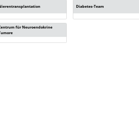
Nierentransplantation
Diabetes-Team
Zentrum für Neuroendokrine
Tumore