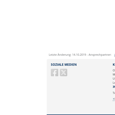
Letzte Änderung: 14.10.2019 - Ansprechpartner:
Sie können eine Nachricht versenden an:
SOZIALE MEDIEN
K
Ihre E-Mailadresse:
O
M
U
Ihr Anliegen:
L
3
T