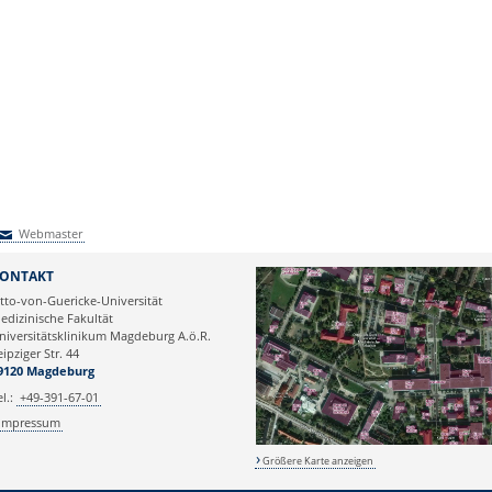
Webmaster
Webmaster
ONTAKT
tto-von-Guericke-Universität
edizinische Fakultät
niversitätsklinikum Magdeburg A.ö.R.
eipziger Str. 44
9120 Magdeburg
el.:
+49-391-67-01
Impressum
Größere Karte anzeigen